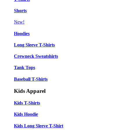
Shorts
New!
Hoodies
Long Sleeve T-Shirts
Crewneck Sweatshirts
Tank Tops
Baseball T-Shirts
Kids Apparel
Kids T-Shirts
Kids Hoodie
Kids Long Sleeve T-Shirt