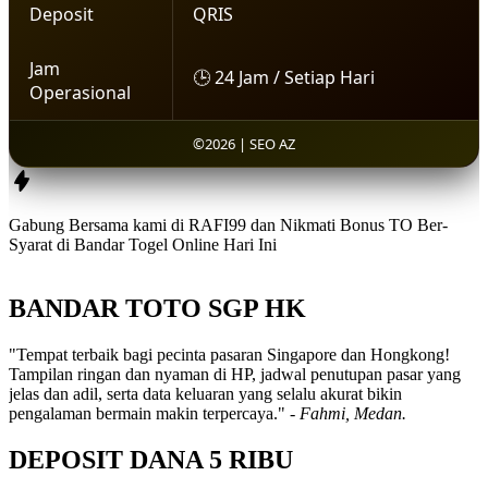
Deposit
QRIS
Jam
🕒 24 Jam / Setiap Hari
Operasional
©2026 | SEO AZ
Gabung Bersama kami di RAFI99 dan Nikmati
Bonus TO
Ber-
Syarat di
Bandar Togel Online Hari Ini
BANDAR TOTO SGP HK
"Tempat terbaik bagi pecinta pasaran Singapore dan Hongkong!
Tampilan ringan dan nyaman di HP, jadwal penutupan pasar yang
jelas dan adil, serta data keluaran yang selalu akurat bikin
pengalaman bermain makin terpercaya." -
Fahmi, Medan.
DEPOSIT DANA 5 RIBU