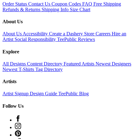
Order Status
Contact Us
Coupon Codes
FAQ
Free Shipping
Refunds & Returns
Shipping Info
Size Chart
About Us
About Us
Accessibility
Create a Dashery Store
Careers
Hire an
Artist
Social Responsibility
TeePublic Reviews
Explore
All Designs
Content Directory
Featured Artists
Newest Designers
Newest T-Shirts
Tag Directory
Artists
Artist Signup
Design Guide
TeePublic Blog
Follow Us