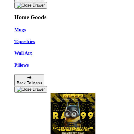
Home Goods
Mugs
Tapestries
Wall Art
Pillows
Back To Menu