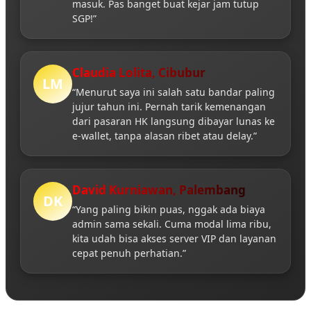
masuk. Pas banget buat kejar jam tutup
SGP!”
Claudia Lolita, Cibubur
LM
“Menurut saya ini salah satu bandar paling
jujur tahun ini. Pernah tarik kemenangan
dari pasaran HK langsung dibayar lunas ke
e-wallet, tanpa alasan ribet atau delay.”
David Kurniawan, Palembang
DK
“Yang paling bikin puas, nggak ada biaya
admin sama sekali. Cuma modal lima ribu,
kita udah bisa akses server VIP dan layanan
cepat penuh perhatian.”